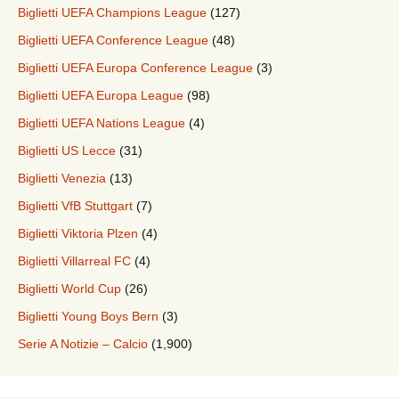
Biglietti UEFA Champions League
(127)
Biglietti UEFA Conference League
(48)
Biglietti UEFA Europa Conference League
(3)
Biglietti UEFA Europa League
(98)
Biglietti UEFA Nations League
(4)
Biglietti US Lecce
(31)
Biglietti Venezia
(13)
Biglietti VfB Stuttgart
(7)
Biglietti Viktoria Plzen
(4)
Biglietti Villarreal FC
(4)
Biglietti World Cup
(26)
Biglietti Young Boys Bern
(3)
Serie A Notizie – Calcio
(1,900)