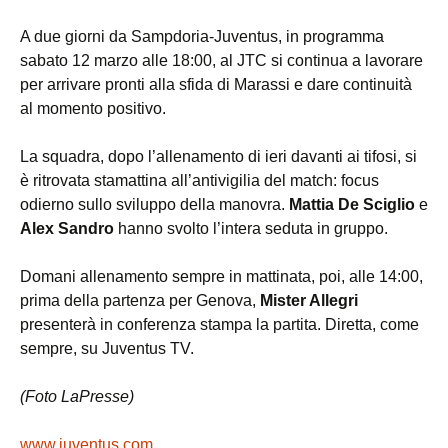
A due giorni da Sampdoria-Juventus, in programma
sabato 12 marzo alle 18:00, al JTC si continua a lavorare
per arrivare pronti alla sfida di Marassi e dare continuità
al momento positivo.
La squadra, dopo l’allenamento di ieri davanti ai tifosi, si
è ritrovata stamattina all’antivigilia del match: focus
odierno sullo sviluppo della manovra.
Mattia De Sciglio
e
Alex Sandro
hanno svolto l’intera seduta in gruppo.
Domani allenamento sempre in mattinata, poi, alle 14:00,
prima della partenza per Genova,
Mister Allegri
presenterà in conferenza stampa la partita. Diretta, come
sempre, su Juventus TV.
(Foto LaPresse)
www.juventus.com