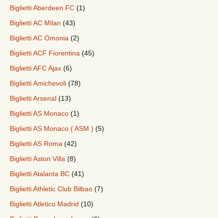
Biglietti Aberdeen FC
(1)
Biglietti AC Milan
(43)
Biglietti AC Omonia
(2)
Biglietti ACF Fiorentina
(45)
Biglietti AFC Ajax
(6)
Biglietti Amichevoli
(78)
Biglietti Arsenal
(13)
Biglietti AS Monaco
(1)
Biglietti AS Monaco ( ASM )
(5)
Biglietti AS Roma
(42)
Biglietti Aston Villa
(8)
Biglietti Atalanta BC
(41)
Biglietti Athletic Club Bilbao
(7)
Biglietti Atletico Madrid
(10)