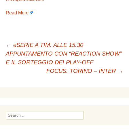
Read More
Post
←
eSERIE A TIM: ALLE 15.30
APPUNTAMENTO CON “REACTION SHOW”
navigation
E IL SORTEGGIO DEI PLAY-OFF
FOCUS: TORINO – INTER
→
Search
for: