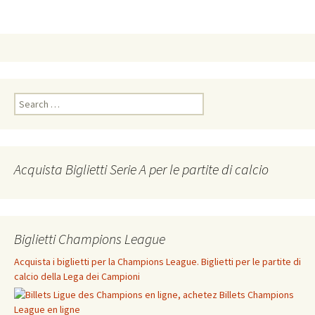
Search
for:
Acquista Biglietti Serie A per le partite di calcio
Biglietti Champions League
Acquista i biglietti per la Champions League. Biglietti per le partite di
calcio della Lega dei Campioni