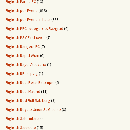
Biglietti Parma FC
(13)
Biglietti per Eventi
(613)
Biglietti per Eventi in Italia
(383)
Biglietti PFC Ludogorets Razgrad
(6)
Biglietti PSV Eindhoven
(7)
Biglietti Rangers FC
(7)
Biglietti Rapid Wien
(6)
Biglietti Rayo Vallecano
(1)
Biglietti RB Leipzig
(1)
Biglietti Real Betis Balompie
(6)
Biglietti Real Madrid
(11)
Biglietti Red Bull Salzburg
(8)
Biglietti Royale Union St-Gilloise
(8)
Biglietti Salernitana
(4)
Biglietti Sassuolo
(15)