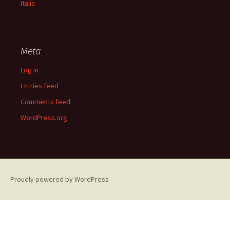
Italia
Meta
Log in
Entries feed
Comments feed
WordPress.org
Proudly powered by WordPress