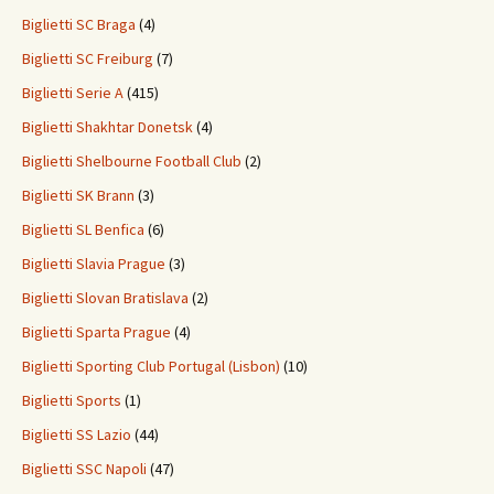
Biglietti SC Braga
(4)
Biglietti SC Freiburg
(7)
Biglietti Serie A
(415)
Biglietti Shakhtar Donetsk
(4)
Biglietti Shelbourne Football Club
(2)
Biglietti SK Brann
(3)
Biglietti SL Benfica
(6)
Biglietti Slavia Prague
(3)
Biglietti Slovan Bratislava
(2)
Biglietti Sparta Prague
(4)
Biglietti Sporting Club Portugal (Lisbon)
(10)
Biglietti Sports
(1)
Biglietti SS Lazio
(44)
Biglietti SSC Napoli
(47)