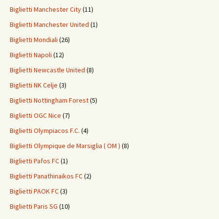
Biglietti Manchester City
(11)
Biglietti Manchester United
(1)
Biglietti Mondiali
(26)
Biglietti Napoli
(12)
Biglietti Newcastle United
(8)
Biglietti NK Celje
(3)
Biglietti Nottingham Forest
(5)
Biglietti OGC Nice
(7)
Biglietti Olympiacos F.C.
(4)
Biglietti Olympique de Marsiglia ( OM )
(8)
Biglietti Pafos FC
(1)
Biglietti Panathinaikos FC
(2)
Biglietti PAOK FC
(3)
Biglietti Paris SG
(10)