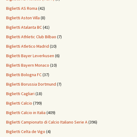
Biglietti AS Roma
(42)
Biglietti Aston Villa
(8)
Biglietti Atalanta BC
(41)
Biglietti Athletic Club Bilbao
(7)
Biglietti Atletico Madrid
(10)
Biglietti Bayer Leverkusen
(6)
Biglietti Bayern Monaco
(10)
Biglietti Bologna FC
(37)
Biglietti Borussia Dortmund
(7)
Biglietti Cagliari
(18)
Biglietti Calcio
(799)
Biglietti Calcio in Italia
(409)
Biglietti Campionato di Calcio Italiano Serie A
(396)
Biglietti Celta de Vigo
(4)