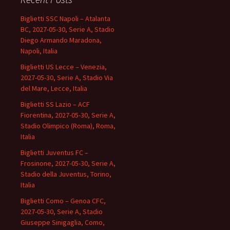
Biglietti SSC Napoli – Atalanta
BC, 2027-05-30, Serie A, Stadio
Diego Armando Maradona,
Napoli, Italia
Biglietti US Lecce – Venezia,
2027-05-30, Serie A, Stadio Via
del Mare, Lecce, Italia
Biglietti SS Lazio – ACF
Fiorentina, 2027-05-30, Serie A,
Stadio Olimpico (Roma), Roma,
Italia
Biglietti Juventus FC –
Frosinone, 2027-05-30, Serie A,
Stadio della Juventus, Torino,
Italia
Biglietti Como – Genoa CFC,
2027-05-30, Serie A, Stadio
Giuseppe Sinigaglia, Como,