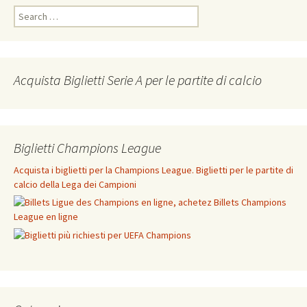
Search
for:
Acquista Biglietti Serie A per le partite di calcio
Biglietti Champions League
Acquista i biglietti per la Champions League. Biglietti per le partite di
calcio della Lega dei Campioni