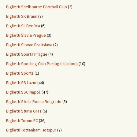
Biglietti Shelbourne Football Club
(2)
Biglietti SK Brann
(3)
Biglietti SL Benfica
(6)
Biglietti Slavia Prague
(3)
Biglietti Slovan Bratislava
(2)
Biglietti Sparta Prague
(4)
Biglietti Sporting Club Portugal (Lisbon)
(10)
Biglietti Sports
(1)
Biglietti SS Lazio
(44)
Biglietti SSC Napoli
(47)
Biglietti Stella Rossa Belgrado
(5)
Biglietti Sturm Graz
(6)
Biglietti Torino FC
(36)
Biglietti Tottenham Hotspur
(7)