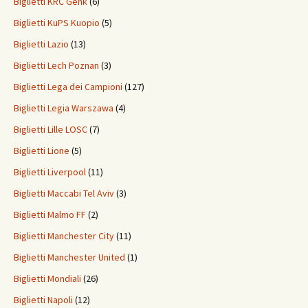
Biglietti KRC Genk
(6)
Biglietti KuPS Kuopio
(5)
Biglietti Lazio
(13)
Biglietti Lech Poznan
(3)
Biglietti Lega dei Campioni
(127)
Biglietti Legia Warszawa
(4)
Biglietti Lille LOSC
(7)
Biglietti Lione
(5)
Biglietti Liverpool
(11)
Biglietti Maccabi Tel Aviv
(3)
Biglietti Malmo FF
(2)
Biglietti Manchester City
(11)
Biglietti Manchester United
(1)
Biglietti Mondiali
(26)
Biglietti Napoli
(12)