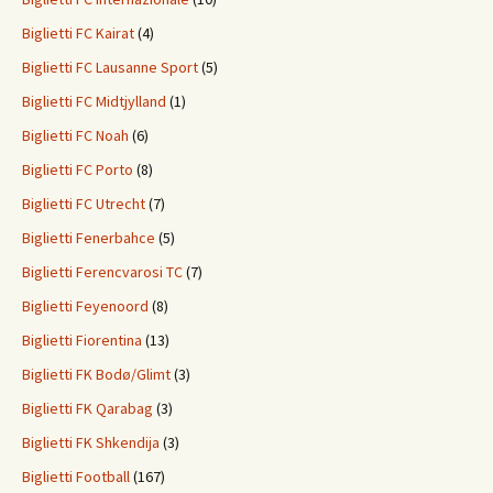
Biglietti FC Kairat
(4)
Biglietti FC Lausanne Sport
(5)
Biglietti FC Midtjylland
(1)
Biglietti FC Noah
(6)
Biglietti FC Porto
(8)
Biglietti FC Utrecht
(7)
Biglietti Fenerbahce
(5)
Biglietti Ferencvarosi TC
(7)
Biglietti Feyenoord
(8)
Biglietti Fiorentina
(13)
Biglietti FK Bodø/Glimt
(3)
Biglietti FK Qarabag
(3)
Biglietti FK Shkendija
(3)
Biglietti Football
(167)