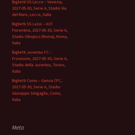
Biglietti US Lecce – Venezia,
2027-05-30, Serie A, Stadio Via
del Mare, Lecce, Italia
Biglietti SS Lazio – ACF
Fiorentina, 2027-05-30, Serie A,
Stadio Olimpico (Roma), Roma,
Italia
Biglietti Juventus FC –
Frosinone, 2027-05-30, Serie A,
Stadio della Juventus, Torino,
Italia
Biglietti Como – Genoa CFC,
2027-05-30, Serie A, Stadio
Giuseppe Sinigaglia, Como,
Italia
Meta