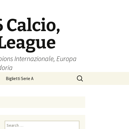
6 Calcio,
 League
pions Internazionale, Europa
doria
Search
Biglietti Serie A
for:
Search