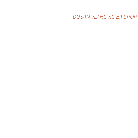
Post
←
DUSAN VLAHOVIC EA SPOR
navigation