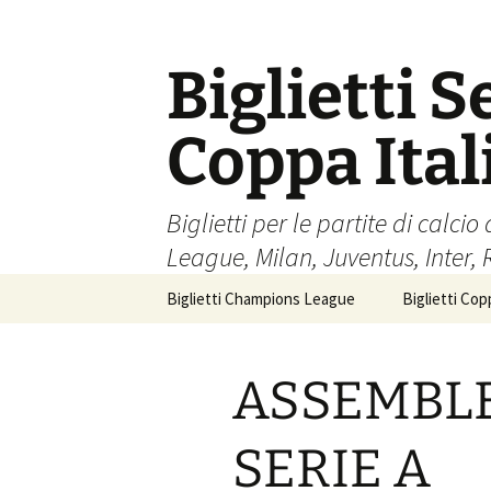
Skip
to
content
Biglietti S
Coppa Ita
Biglietti per le partite di cal
League, Milan, Juventus, Inter,
Biglietti Champions League
Biglietti Copp
ASSEMBLE
SERIE A