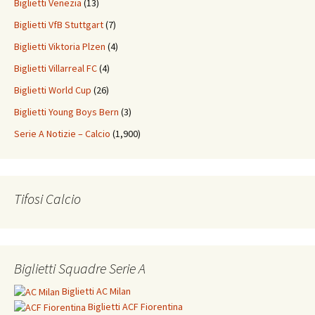
Biglietti Venezia
(13)
Biglietti VfB Stuttgart
(7)
Biglietti Viktoria Plzen
(4)
Biglietti Villarreal FC
(4)
Biglietti World Cup
(26)
Biglietti Young Boys Bern
(3)
Serie A Notizie – Calcio
(1,900)
Tifosi Calcio
Biglietti Squadre Serie A
Biglietti
AC Milan
Biglietti
ACF Fiorentina