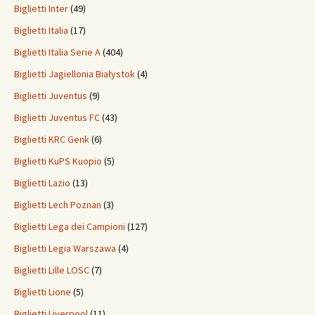
Biglietti Inter
(49)
Biglietti Italia
(17)
Biglietti Italia Serie A
(404)
Biglietti Jagiellonia Białystok
(4)
Biglietti Juventus
(9)
Biglietti Juventus FC
(43)
Biglietti KRC Genk
(6)
Biglietti KuPS Kuopio
(5)
Biglietti Lazio
(13)
Biglietti Lech Poznan
(3)
Biglietti Lega dei Campioni
(127)
Biglietti Legia Warszawa
(4)
Biglietti Lille LOSC
(7)
Biglietti Lione
(5)
Biglietti Liverpool
(11)