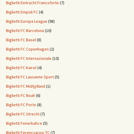
Biglietti Eintracht Francoforte
(7)
Biglietti Empoli FC
(4)
Biglietti Europa League
(98)
Biglietti FC Barcelona
(10)
Biglietti FC Basel
(8)
Biglietti FC Copenhagen
(2)
Biglietti FC Internazionale
(10)
Biglietti FC Kairat
(4)
Biglietti FC Lausanne Sport
(5)
Biglietti FC Midtjylland
(1)
Biglietti FC Noah
(6)
Biglietti FC Porto
(8)
Biglietti FC Utrecht
(7)
Biglietti Fenerbahce
(5)
Biglietti Ferencvarosi TC
(7)