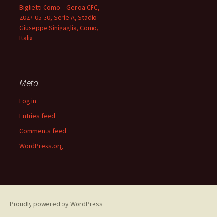
Biglietti Como – Genoa CFC,
2027-05-30, Serie A, Stadio
Giuseppe Sinigaglia, Como,
Italia
Meta
Log in
Entries feed
Comments feed
WordPress.org
Proudly powered by WordPress