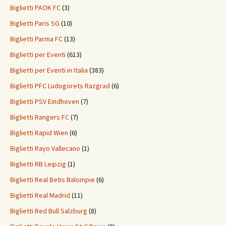
Biglietti PAOK FC
(3)
Biglietti Paris SG
(10)
Biglietti Parma FC
(13)
Biglietti per Eventi
(613)
Biglietti per Eventi in Italia
(383)
Biglietti PFC Ludogorets Razgrad
(6)
Biglietti PSV Eindhoven
(7)
Biglietti Rangers FC
(7)
Biglietti Rapid Wien
(6)
Biglietti Rayo Vallecano
(1)
Biglietti RB Leipzig
(1)
Biglietti Real Betis Balompie
(6)
Biglietti Real Madrid
(11)
Biglietti Red Bull Salzburg
(8)