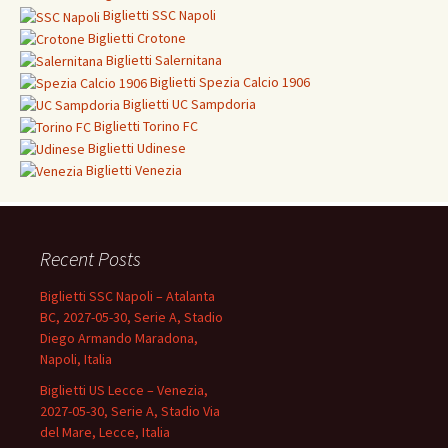
Biglietti
SSC Napoli
Biglietti
Crotone
Biglietti Salernitana
Biglietti Spezia Calcio 1906
Biglietti
UC Sampdoria
Biglietti
Torino FC
Biglietti
Udinese
Biglietti Venezia
Recent Posts
Biglietti SSC Napoli – Atalanta
BC, 2027-05-30, Serie A, Stadio
Diego Armando Maradona,
Napoli, Italia
Biglietti US Lecce – Venezia,
2027-05-30, Serie A, Stadio Via
del Mare, Lecce, Italia