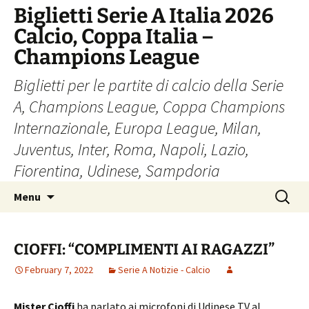
Skip
Biglietti Serie A Italia 2026
to
Calcio, Coppa Italia –
content
Champions League
Biglietti per le partite di calcio della Serie
A, Champions League, Coppa Champions
Internazionale, Europa League, Milan,
Juventus, Inter, Roma, Napoli, Lazio,
Fiorentina, Udinese, Sampdoria
Search
Menu
for:
CIOFFI: “COMPLIMENTI AI RAGAZZI”
February 7, 2022
Serie A Notizie - Calcio
Mister Cioffi
ha parlato ai microfoni di Udinese TV al