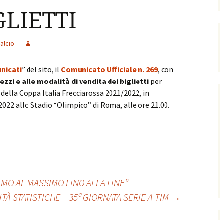
GLIETTI
Calcio
nicati
” del sito, il
Comunicato Ufficiale n. 269
, con
rezzi e alle modalità di vendita dei biglietti
per
e della Coppa Italia Frecciarossa 2021/2022, in
2 allo Stadio “Olimpico” di Roma, alle ore 21.00.
MO AL MASSIMO FINO ALLA FINE”
TÀ STATISTICHE – 35ª GIORNATA SERIE A TIM
→