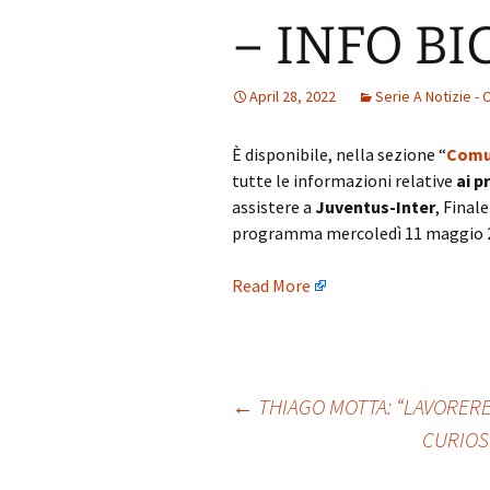
– INFO BI
April 28, 2022
Serie A Notizie - 
È disponibile, nella sezione “
Comu
tutte le informazioni relative
ai p
assistere a
Juventus-Inter
, Final
programma mercoledì 11 maggio 202
Read More
Post
←
THIAGO MOTTA: “LAVORERE
CURIOSI