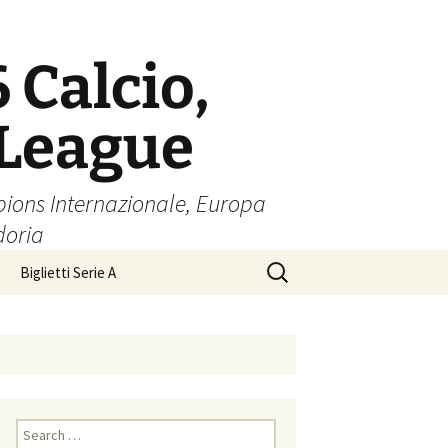
6 Calcio,
 League
pions Internazionale, Europa
doria
Search
Biglietti Serie A
for:
Search