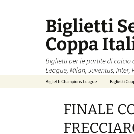
Skip
to
content
Biglietti S
Coppa Ita
Biglietti per le partite di cal
League, Milan, Juventus, Inter,
Biglietti Champions League
Biglietti Copp
FINALE CO
FRECCIAR