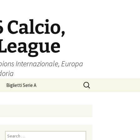
6 Calcio,
 League
pions Internazionale, Europa
doria
Search
Biglietti Serie A
for:
Search