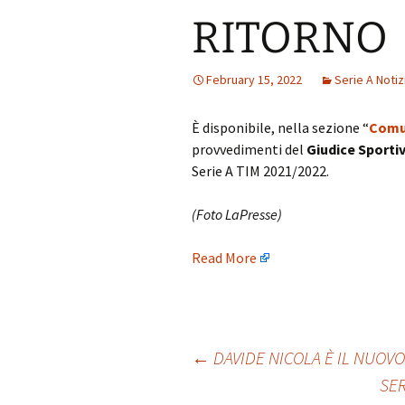
RITORNO
February 15, 2022
Serie A Notiz
È disponibile, nella sezione “
Comu
provvedimenti del
Giudice Sporti
Serie A TIM 2021/2022.
(Foto LaPresse)
Read More
Post
←
DAVIDE NICOLA È IL NUOV
SER