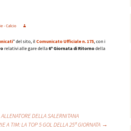
ie - Calcio
nicati
” del sito, il
Comunicato Ufficiale n. 175
, con i
vo
relativi alle gare della
6
ª
Giornata di Ritorno
della
O ALLENATORE DELLA SALERNITANA
IE A TIM: LA TOP 5 GOL DELLA 25ª GIORNATA
→