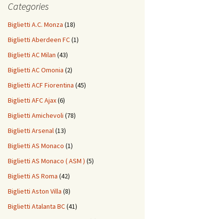
Categories
Biglietti A.C. Monza
(18)
Biglietti Aberdeen FC
(1)
Biglietti AC Milan
(43)
Biglietti AC Omonia
(2)
Biglietti ACF Fiorentina
(45)
Biglietti AFC Ajax
(6)
Biglietti Amichevoli
(78)
Biglietti Arsenal
(13)
Biglietti AS Monaco
(1)
Biglietti AS Monaco ( ASM )
(5)
Biglietti AS Roma
(42)
Biglietti Aston Villa
(8)
Biglietti Atalanta BC
(41)