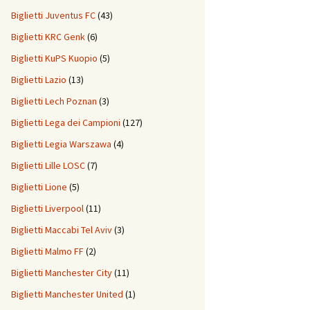
Biglietti Juventus FC
(43)
Biglietti KRC Genk
(6)
Biglietti KuPS Kuopio
(5)
Biglietti Lazio
(13)
Biglietti Lech Poznan
(3)
Biglietti Lega dei Campioni
(127)
Biglietti Legia Warszawa
(4)
Biglietti Lille LOSC
(7)
Biglietti Lione
(5)
Biglietti Liverpool
(11)
Biglietti Maccabi Tel Aviv
(3)
Biglietti Malmo FF
(2)
Biglietti Manchester City
(11)
Biglietti Manchester United
(1)