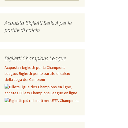
for:
Acquista Biglietti Serie A per le
partite di calcio
Biglietti Champions League
Acquista i biglietti per la Champions
League. Biglietti per le partite di calcio
della Lega dei Campioni