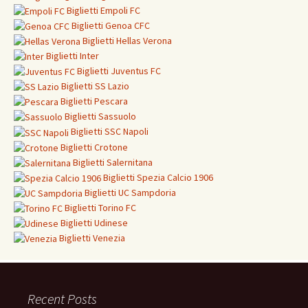
Biglietti
Empoli FC
Biglietti
Genoa CFC
Biglietti Hellas Verona
Biglietti
Inter
Biglietti
Juventus FC
Biglietti
SS Lazio
Biglietti
Pescara
Biglietti
Sassuolo
Biglietti
SSC Napoli
Biglietti
Crotone
Biglietti Salernitana
Biglietti Spezia Calcio 1906
Biglietti
UC Sampdoria
Biglietti
Torino FC
Biglietti
Udinese
Biglietti Venezia
Recent Posts