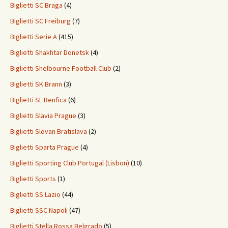
Biglietti SC Braga
(4)
Biglietti SC Freiburg
(7)
Biglietti Serie A
(415)
Biglietti Shakhtar Donetsk
(4)
Biglietti Shelbourne Football Club
(2)
Biglietti SK Brann
(3)
Biglietti SL Benfica
(6)
Biglietti Slavia Prague
(3)
Biglietti Slovan Bratislava
(2)
Biglietti Sparta Prague
(4)
Biglietti Sporting Club Portugal (Lisbon)
(10)
Biglietti Sports
(1)
Biglietti SS Lazio
(44)
Biglietti SSC Napoli
(47)
Biglietti Stella Rossa Belgrado
(5)