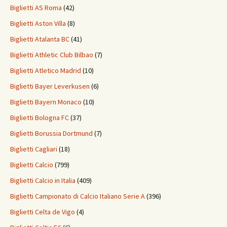
Biglietti AS Roma
(42)
Biglietti Aston Villa
(8)
Biglietti Atalanta BC
(41)
Biglietti Athletic Club Bilbao
(7)
Biglietti Atletico Madrid
(10)
Biglietti Bayer Leverkusen
(6)
Biglietti Bayern Monaco
(10)
Biglietti Bologna FC
(37)
Biglietti Borussia Dortmund
(7)
Biglietti Cagliari
(18)
Biglietti Calcio
(799)
Biglietti Calcio in Italia
(409)
Biglietti Campionato di Calcio Italiano Serie A
(396)
Biglietti Celta de Vigo
(4)