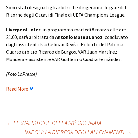
Sono stati designati gli arbitri che dirigeranno le gare del
Ritorno degli Ottavi di Finale di UEFA Champions League.
Liverpool-Inter
, in programma martedì 8 marzo alle ore
21.00, sarà arbitrata da
Antonio Mateu Lahoz
, coadiuvato
dagli assistenti Pau Cebrián Devís e Roberto del Palomar.
Quarto arbitro Ricardo de Burgos. VAR Juan Martínez
Munuera e assistente VAR Guillermo Cuadra Fernández.
(Foto LaPresse)
Read More
Post
←
LE STATISTICHE DELLA 28ª GIORNATA
NAPOLI: LA RIPRESA DEGLI ALLENAMENTI
→