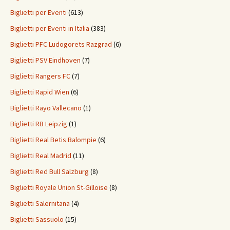
Biglietti per Eventi
(613)
Biglietti per Eventi in Italia
(383)
Biglietti PFC Ludogorets Razgrad
(6)
Biglietti PSV Eindhoven
(7)
Biglietti Rangers FC
(7)
Biglietti Rapid Wien
(6)
Biglietti Rayo Vallecano
(1)
Biglietti RB Leipzig
(1)
Biglietti Real Betis Balompie
(6)
Biglietti Real Madrid
(11)
Biglietti Red Bull Salzburg
(8)
Biglietti Royale Union St-Gilloise
(8)
Biglietti Salernitana
(4)
Biglietti Sassuolo
(15)