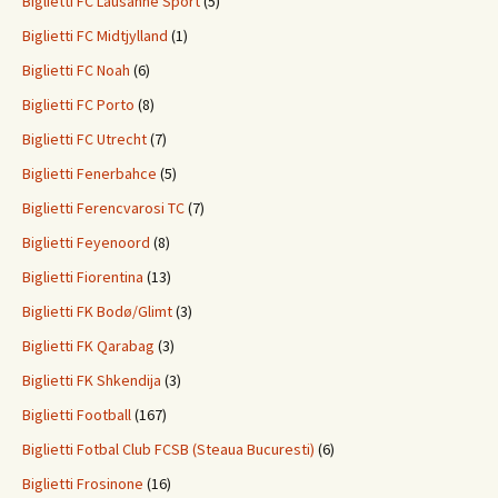
Biglietti FC Lausanne Sport
(5)
Biglietti FC Midtjylland
(1)
Biglietti FC Noah
(6)
Biglietti FC Porto
(8)
Biglietti FC Utrecht
(7)
Biglietti Fenerbahce
(5)
Biglietti Ferencvarosi TC
(7)
Biglietti Feyenoord
(8)
Biglietti Fiorentina
(13)
Biglietti FK Bodø/Glimt
(3)
Biglietti FK Qarabag
(3)
Biglietti FK Shkendija
(3)
Biglietti Football
(167)
Biglietti Fotbal Club FCSB (Steaua Bucuresti)
(6)
Biglietti Frosinone
(16)