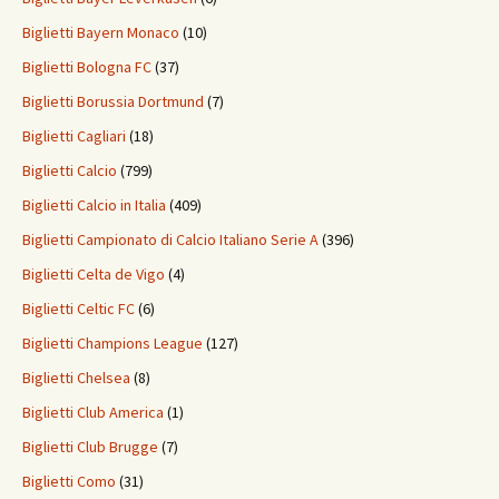
Biglietti Bayern Monaco
(10)
Biglietti Bologna FC
(37)
Biglietti Borussia Dortmund
(7)
Biglietti Cagliari
(18)
Biglietti Calcio
(799)
Biglietti Calcio in Italia
(409)
Biglietti Campionato di Calcio Italiano Serie A
(396)
Biglietti Celta de Vigo
(4)
Biglietti Celtic FC
(6)
Biglietti Champions League
(127)
Biglietti Chelsea
(8)
Biglietti Club America
(1)
Biglietti Club Brugge
(7)
Biglietti Como
(31)