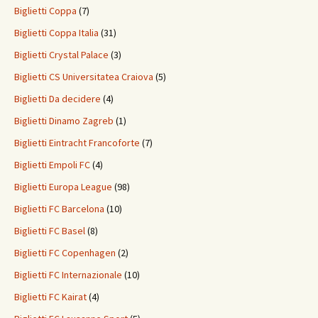
Biglietti Coppa
(7)
Biglietti Coppa Italia
(31)
Biglietti Crystal Palace
(3)
Biglietti CS Universitatea Craiova
(5)
Biglietti Da decidere
(4)
Biglietti Dinamo Zagreb
(1)
Biglietti Eintracht Francoforte
(7)
Biglietti Empoli FC
(4)
Biglietti Europa League
(98)
Biglietti FC Barcelona
(10)
Biglietti FC Basel
(8)
Biglietti FC Copenhagen
(2)
Biglietti FC Internazionale
(10)
Biglietti FC Kairat
(4)