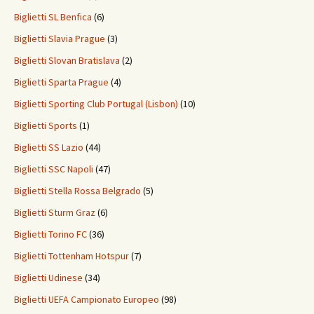
Biglietti SL Benfica
(6)
Biglietti Slavia Prague
(3)
Biglietti Slovan Bratislava
(2)
Biglietti Sparta Prague
(4)
Biglietti Sporting Club Portugal (Lisbon)
(10)
Biglietti Sports
(1)
Biglietti SS Lazio
(44)
Biglietti SSC Napoli
(47)
Biglietti Stella Rossa Belgrado
(5)
Biglietti Sturm Graz
(6)
Biglietti Torino FC
(36)
Biglietti Tottenham Hotspur
(7)
Biglietti Udinese
(34)
Biglietti UEFA Campionato Europeo
(98)