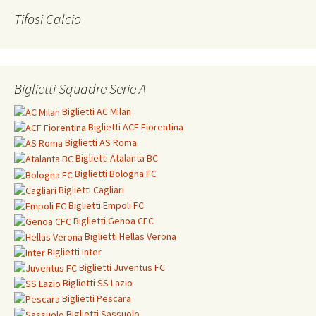
Tifosi Calcio
Biglietti Squadre Serie A
Biglietti
AC Milan
Biglietti
ACF Fiorentina
Biglietti
AS Roma
Biglietti
Atalanta BC
Biglietti
Bologna FC
Biglietti
Cagliari
Biglietti
Empoli FC
Biglietti
Genoa CFC
Biglietti Hellas Verona
Biglietti
Inter
Biglietti
Juventus FC
Biglietti
SS Lazio
Biglietti
Pescara
Biglietti
Sassuolo