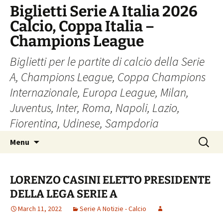
Skip
Biglietti Serie A Italia 2026
to
Calcio, Coppa Italia –
content
Champions League
Biglietti per le partite di calcio della Serie
A, Champions League, Coppa Champions
Internazionale, Europa League, Milan,
Juventus, Inter, Roma, Napoli, Lazio,
Fiorentina, Udinese, Sampdoria
Search
Menu
for:
LORENZO CASINI ELETTO PRESIDENTE
DELLA LEGA SERIE A
March 11, 2022
Serie A Notizie - Calcio