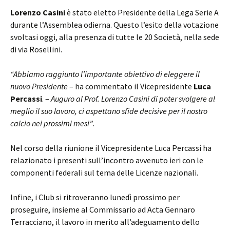
Lorenzo Casini
è stato eletto Presidente della Lega Serie A
durante l’Assemblea odierna. Questo l’esito della votazione
svoltasi oggi, alla presenza di tutte le 20 Società, nella sede
di via Rosellini.
“Abbiamo raggiunto l’importante obiettivo di eleggere il
nuovo Presidente
– ha commentato il Vicepresidente
Luca
Percassi
. –
Auguro al Prof. Lorenzo Casini di poter svolgere al
meglio il suo lavoro, ci aspettano sfide decisive per il nostro
calcio nei prossimi mesi”
.
Nel corso della riunione il Vicepresidente Luca Percassi ha
relazionato i presenti sull’incontro avvenuto ieri con le
componenti federali sul tema delle Licenze nazionali.
Infine, i Club si ritroveranno lunedì prossimo per
proseguire, insieme al Commissario ad Acta Gennaro
Terracciano, il lavoro in merito all’adeguamento dello