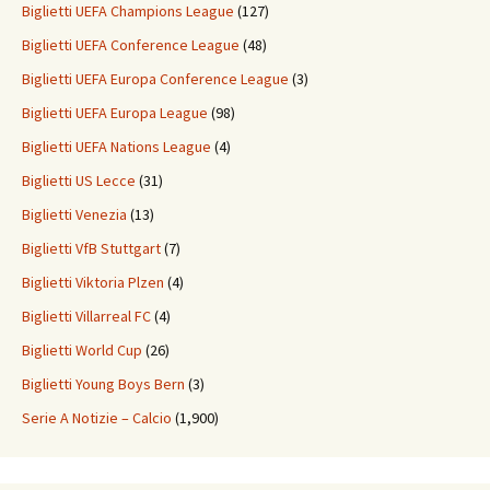
Biglietti UEFA Champions League
(127)
Biglietti UEFA Conference League
(48)
Biglietti UEFA Europa Conference League
(3)
Biglietti UEFA Europa League
(98)
Biglietti UEFA Nations League
(4)
Biglietti US Lecce
(31)
Biglietti Venezia
(13)
Biglietti VfB Stuttgart
(7)
Biglietti Viktoria Plzen
(4)
Biglietti Villarreal FC
(4)
Biglietti World Cup
(26)
Biglietti Young Boys Bern
(3)
Serie A Notizie – Calcio
(1,900)