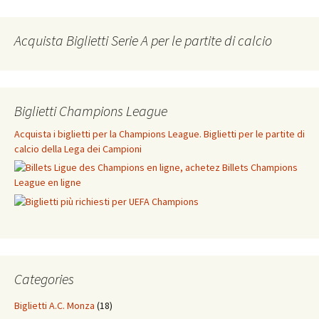
Acquista Biglietti Serie A per le partite di calcio
Biglietti Champions League
Acquista i biglietti per la Champions League. Biglietti per le partite di
calcio della Lega dei Campioni
Categories
Biglietti A.C. Monza
(18)