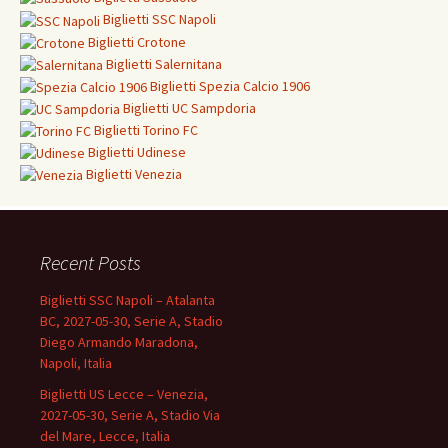
Biglietti
SSC Napoli
Biglietti
Crotone
Biglietti Salernitana
Biglietti Spezia Calcio 1906
Biglietti
UC Sampdoria
Biglietti
Torino FC
Biglietti
Udinese
Biglietti Venezia
Recent Posts
Biglietti SSC Napoli – Atalanta
BC, 2027-05-30, Serie A, Stadio
Diego Armando Maradona,
Napoli, Italia
Biglietti US Lecce – Venezia,
2027-05-30, Serie A, Stadio Via
del Mare, Lecce, Italia