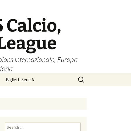
6 Calcio,
 League
pions Internazionale, Europa
doria
Search
Biglietti Serie A
for:
Search