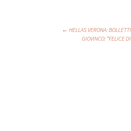
Post
←
HELLAS VERONA: BOLLETT
GIOVINCO: “FELICE D
navigation