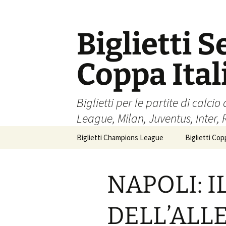
Skip
to
content
Biglietti S
Coppa Ita
Biglietti per le partite di cal
League, Milan, Juventus, Inter,
Biglietti Champions League
Biglietti Copp
NAPOLI: I
DELL’AL