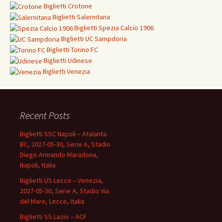
Biglietti
Crotone
Biglietti Salernitana
Biglietti Spezia Calcio 1906
Biglietti
UC Sampdoria
Biglietti
Torino FC
Biglietti
Udinese
Biglietti Venezia
Recent Posts
Biglietti SSC Napoli – Atalanta
BC, 2027-05-30, Serie A, Stadio
Diego Armando Maradona,
Napoli, Italia
Biglietti US Lecce – Venezia,
2027-05-30, Serie A, Stadio Via
del Mare, Lecce, Italia
Biglietti SS Lazio – ACF