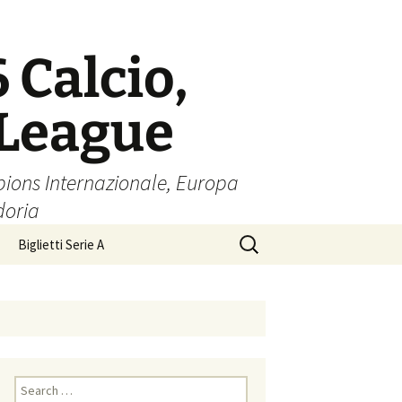
6 Calcio,
 League
pions Internazionale, Europa
doria
Search
Biglietti Serie A
for:
Search