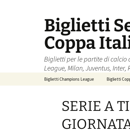
Skip
to
content
Biglietti S
Coppa Ita
Biglietti per le partite di cal
League, Milan, Juventus, Inter,
Biglietti Champions League
Biglietti Copp
SERIE A TI
GIORNATA