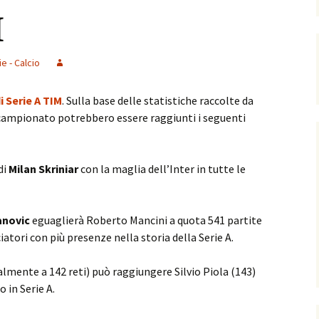
I
ie - Calcio
i Serie A TIM
. Sulla base delle statistiche raccolte da
 campionato potrebbero essere raggiunti i seguenti
di
Milan Skriniar
con la maglia dell’Inter in tutte le
anovic
eguaglierà Roberto Mancini a quota 541 partite
ciatori con più presenze nella storia della Serie A.
lmente a 142 reti) può raggiungere Silvio Piola (143)
 in Serie A.