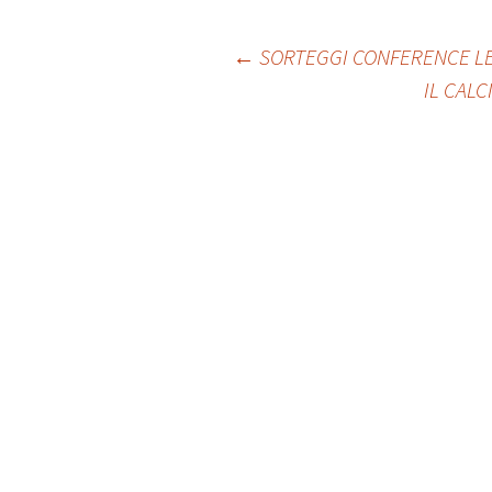
Post
←
SORTEGGI CONFERENCE LEA
IL CAL
navigation