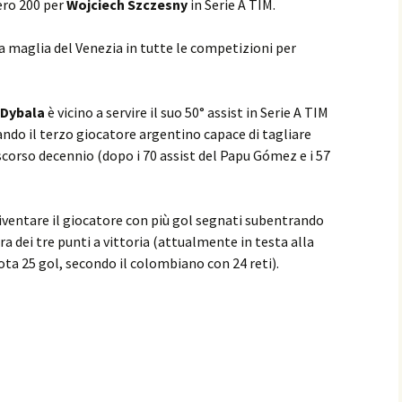
ero 200 per
Wojciech Szczesny
in Serie A TIM.
a maglia del Venezia in tutte le competizioni per
 Dybala
è vicino a servire il suo 50° assist in Serie A TIM
ndo il terzo giocatore argentino capace di tagliare
scorso decennio (dopo i 70 assist del Papu Gómez e i 57
diventare il giocatore con più gol segnati subentrando
ra dei tre punti a vittoria (attualmente in testa alla
uota 25 gol, secondo il colombiano con 24 reti).