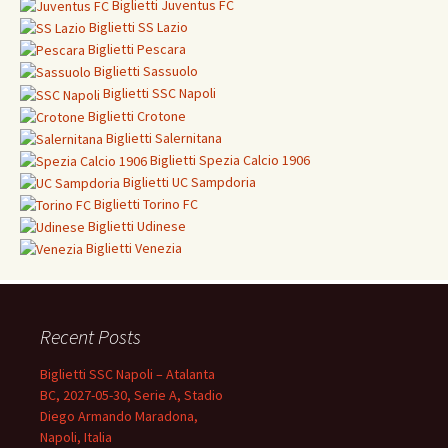
Biglietti
Juventus FC
Biglietti
SS Lazio
Biglietti
Pescara
Biglietti
Sassuolo
Biglietti
SSC Napoli
Biglietti
Crotone
Biglietti Salernitana
Biglietti Spezia Calcio 1906
Biglietti
UC Sampdoria
Biglietti
Torino FC
Biglietti
Udinese
Biglietti Venezia
Recent Posts
Biglietti SSC Napoli – Atalanta
BC, 2027-05-30, Serie A, Stadio
Diego Armando Maradona,
Napoli, Italia