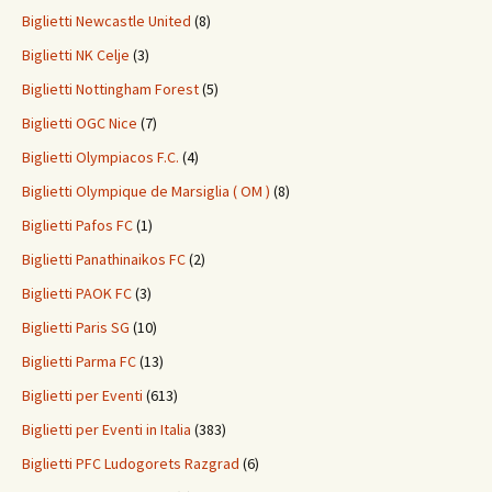
Biglietti Newcastle United
(8)
Biglietti NK Celje
(3)
Biglietti Nottingham Forest
(5)
Biglietti OGC Nice
(7)
Biglietti Olympiacos F.C.
(4)
Biglietti Olympique de Marsiglia ( OM )
(8)
Biglietti Pafos FC
(1)
Biglietti Panathinaikos FC
(2)
Biglietti PAOK FC
(3)
Biglietti Paris SG
(10)
Biglietti Parma FC
(13)
Biglietti per Eventi
(613)
Biglietti per Eventi in Italia
(383)
Biglietti PFC Ludogorets Razgrad
(6)