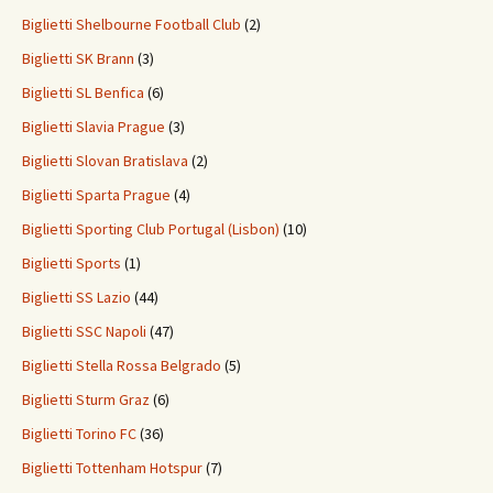
Biglietti Shelbourne Football Club
(2)
Biglietti SK Brann
(3)
Biglietti SL Benfica
(6)
Biglietti Slavia Prague
(3)
Biglietti Slovan Bratislava
(2)
Biglietti Sparta Prague
(4)
Biglietti Sporting Club Portugal (Lisbon)
(10)
Biglietti Sports
(1)
Biglietti SS Lazio
(44)
Biglietti SSC Napoli
(47)
Biglietti Stella Rossa Belgrado
(5)
Biglietti Sturm Graz
(6)
Biglietti Torino FC
(36)
Biglietti Tottenham Hotspur
(7)