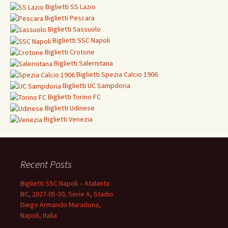
Biglietti
SS Lazio
Biglietti
Pescara
Biglietti
Sassuolo
Biglietti
SSC Napoli
Biglietti
Crotone
Biglietti Salernitana
Biglietti Spezia Calcio 1906
Biglietti
UC Sampdoria
Biglietti
Torino FC
Biglietti
Udinese
Biglietti Venezia
Recent Posts
Biglietti SSC Napoli – Atalanta
BC, 2027-05-30, Serie A, Stadio
Diego Armando Maradona,
Napoli, Italia