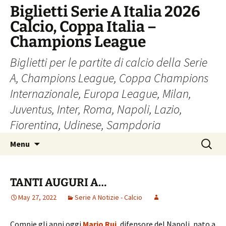
Skip
Biglietti Serie A Italia 2026
to
Calcio, Coppa Italia –
content
Champions League
Biglietti per le partite di calcio della Serie
A, Champions League, Coppa Champions
Internazionale, Europa League, Milan,
Juventus, Inter, Roma, Napoli, Lazio,
Fiorentina, Udinese, Sampdoria
Search
Menu
for:
TANTI AUGURI A…
May 27, 2022
Serie A Notizie - Calcio
Compie gli anni oggi
Mario Rui
, difensore del Napoli, nato a