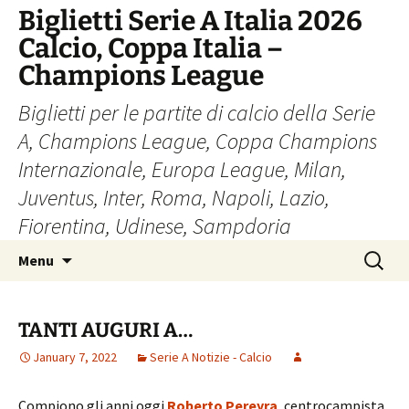
Skip
Biglietti Serie A Italia 2026
to
Calcio, Coppa Italia –
content
Champions League
Biglietti per le partite di calcio della Serie
A, Champions League, Coppa Champions
Internazionale, Europa League, Milan,
Juventus, Inter, Roma, Napoli, Lazio,
Fiorentina, Udinese, Sampdoria
Search
Menu
for:
TANTI AUGURI A…
January 7, 2022
Serie A Notizie - Calcio
Compiono gli anni oggi
Roberto Pereyra
, centrocampista