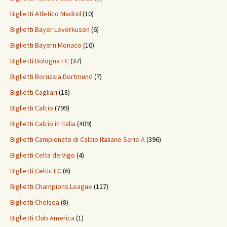
Biglietti Atletico Madrid
(10)
Biglietti Bayer Leverkusen
(6)
Biglietti Bayern Monaco
(10)
Biglietti Bologna FC
(37)
Biglietti Borussia Dortmund
(7)
Biglietti Cagliari
(18)
Biglietti Calcio
(799)
Biglietti Calcio in Italia
(409)
Biglietti Campionato di Calcio Italiano Serie A
(396)
Biglietti Celta de Vigo
(4)
Biglietti Celtic FC
(6)
Biglietti Champions League
(127)
Biglietti Chelsea
(8)
Biglietti Club America
(1)