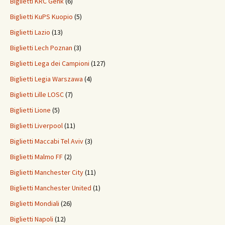
Biglietti KRC Genk
(6)
Biglietti KuPS Kuopio
(5)
Biglietti Lazio
(13)
Biglietti Lech Poznan
(3)
Biglietti Lega dei Campioni
(127)
Biglietti Legia Warszawa
(4)
Biglietti Lille LOSC
(7)
Biglietti Lione
(5)
Biglietti Liverpool
(11)
Biglietti Maccabi Tel Aviv
(3)
Biglietti Malmo FF
(2)
Biglietti Manchester City
(11)
Biglietti Manchester United
(1)
Biglietti Mondiali
(26)
Biglietti Napoli
(12)