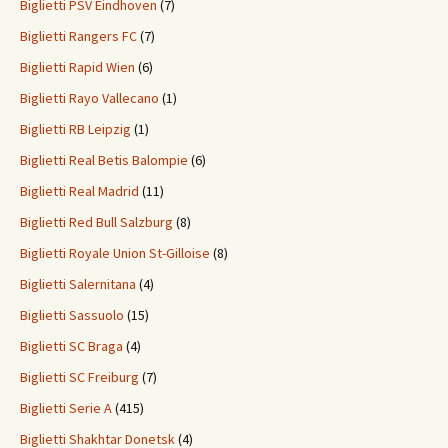
Biglietti PSV Eindhoven
(7)
Biglietti Rangers FC
(7)
Biglietti Rapid Wien
(6)
Biglietti Rayo Vallecano
(1)
Biglietti RB Leipzig
(1)
Biglietti Real Betis Balompie
(6)
Biglietti Real Madrid
(11)
Biglietti Red Bull Salzburg
(8)
Biglietti Royale Union St-Gilloise
(8)
Biglietti Salernitana
(4)
Biglietti Sassuolo
(15)
Biglietti SC Braga
(4)
Biglietti SC Freiburg
(7)
Biglietti Serie A
(415)
Biglietti Shakhtar Donetsk
(4)