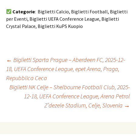
Categorie
: Biglietti Calcio, Biglietti Football, Biglietti
per Eventi, Biglietti UEFA Conference League, Biglietti
Crystal Palace, Biglietti KuPS Kuopio
Post
←
Biglietti Sparta Prague – Aberdeen FC, 2025-12-
18, UEFA Conference League, epet Arena, Praga,
Repubblica Ceca
navigation
Biglietti NK Celje – Shelbourne Football Club, 2025-
12-18, UEFA Conference League, Arena Petrol
Z’dezele Stadium, Celje, Slovenia
→