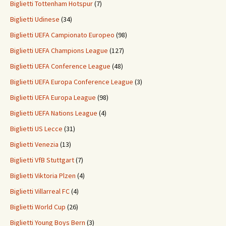
Biglietti Tottenham Hotspur
(7)
Biglietti Udinese
(34)
Biglietti UEFA Campionato Europeo
(98)
Biglietti UEFA Champions League
(127)
Biglietti UEFA Conference League
(48)
Biglietti UEFA Europa Conference League
(3)
Biglietti UEFA Europa League
(98)
Biglietti UEFA Nations League
(4)
Biglietti US Lecce
(31)
Biglietti Venezia
(13)
Biglietti VfB Stuttgart
(7)
Biglietti Viktoria Plzen
(4)
Biglietti Villarreal FC
(4)
Biglietti World Cup
(26)
Biglietti Young Boys Bern
(3)