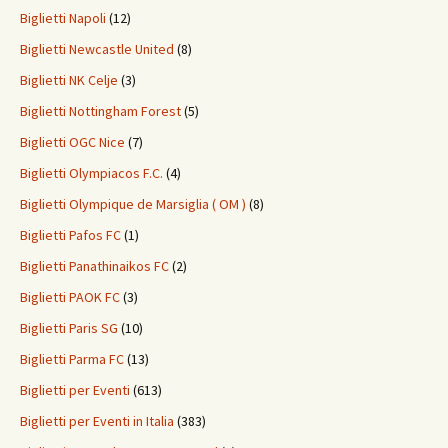
Biglietti Napoli
(12)
Biglietti Newcastle United
(8)
Biglietti NK Celje
(3)
Biglietti Nottingham Forest
(5)
Biglietti OGC Nice
(7)
Biglietti Olympiacos F.C.
(4)
Biglietti Olympique de Marsiglia ( OM )
(8)
Biglietti Pafos FC
(1)
Biglietti Panathinaikos FC
(2)
Biglietti PAOK FC
(3)
Biglietti Paris SG
(10)
Biglietti Parma FC
(13)
Biglietti per Eventi
(613)
Biglietti per Eventi in Italia
(383)