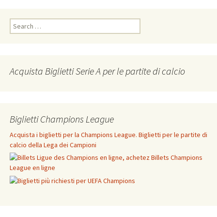
Search
for:
Acquista Biglietti Serie A per le partite di calcio
Biglietti Champions League
Acquista i biglietti per la Champions League. Biglietti per le partite di
calcio della Lega dei Campioni