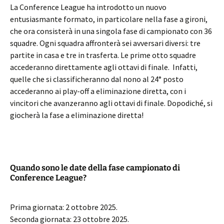
La Conference League ha introdotto un nuovo
entusiasmante formato, in particolare nella fase a gironi,
che ora consisterà in una singola fase di campionato con 36
squadre. Ogni squadra affronterà sei avversari diversi: tre
partite in casa e tre in trasferta. Le prime otto squadre
accederanno direttamente agli ottavi di finale. Infatti,
quelle che si classificheranno dal nono al 24° posto
accederanno ai play-off a eliminazione diretta, con i
vincitori che avanzeranno agli ottavi di finale. Dopodiché, si
giocherà la fase a eliminazione diretta!
Quando sono le date della fase campionato di
Conference League?
Prima giornata: 2 ottobre 2025.
Seconda giornata: 23 ottobre 2025.