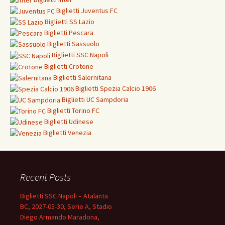
Biglietti
Juventus FC
Biglietti
SS Lazio
Biglietti
Pescara
Biglietti
Sassuolo
Biglietti
SSC Napoli
Biglietti
Crotone
Biglietti Salernitana
Biglietti Spezia Calcio 1906
Biglietti
UC Sampdoria
Biglietti
Torino FC
Biglietti
Udinese
Biglietti Venezia
Recent Posts
Biglietti SSC Napoli – Atalanta
BC, 2027-05-30, Serie A, Stadio
Diego Armando Maradona,