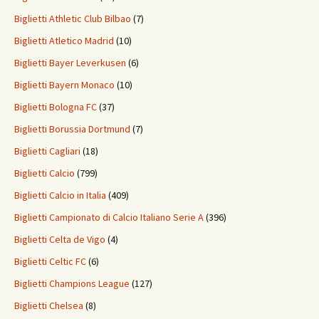
Biglietti Athletic Club Bilbao
(7)
Biglietti Atletico Madrid
(10)
Biglietti Bayer Leverkusen
(6)
Biglietti Bayern Monaco
(10)
Biglietti Bologna FC
(37)
Biglietti Borussia Dortmund
(7)
Biglietti Cagliari
(18)
Biglietti Calcio
(799)
Biglietti Calcio in Italia
(409)
Biglietti Campionato di Calcio Italiano Serie A
(396)
Biglietti Celta de Vigo
(4)
Biglietti Celtic FC
(6)
Biglietti Champions League
(127)
Biglietti Chelsea
(8)