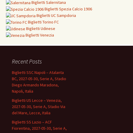
Biglietti Salernitana
Biglietti Spezia Calcio 1906
Biglietti
UC Sampdoria
Biglietti
Torino FC
Biglietti
Udinese
Biglietti Venezia
Recent Posts
Biglietti SSC Napoli – Atalanta
BC, 2027-05-30, Serie A, Stadio
Diego Armando Maradona,
Napoli, Italia
Biglietti US Lecce – Venezia,
2027-05-30, Serie A, Stadio Via
del Mare, Lecce, Italia
Biglietti SS Lazio – ACF
Fiorentina, 2027-05-30, Serie A,