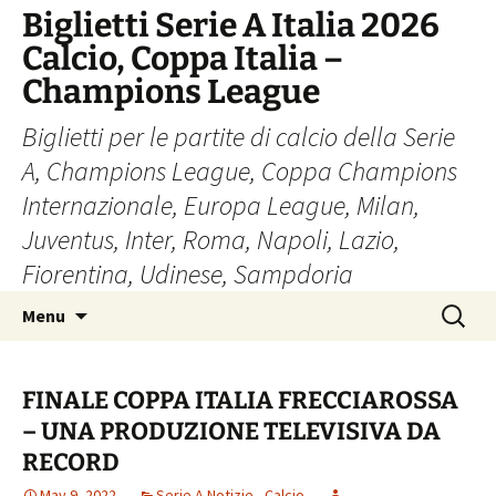
Skip
Biglietti Serie A Italia 2026
to
Calcio, Coppa Italia –
content
Champions League
Biglietti per le partite di calcio della Serie
A, Champions League, Coppa Champions
Internazionale, Europa League, Milan,
Juventus, Inter, Roma, Napoli, Lazio,
Fiorentina, Udinese, Sampdoria
Search
Menu
for:
FINALE COPPA ITALIA FRECCIAROSSA
– UNA PRODUZIONE TELEVISIVA DA
RECORD
May 9, 2022
Serie A Notizie - Calcio