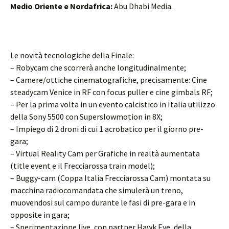
Medio Oriente e Nordafrica:
Abu Dhabi Media.
Le novità tecnologiche della Finale:
– Robycam che scorrerà anche longitudinalmente;
– Camere/ottiche cinematografiche, precisamente: Cine
steadycam Venice in RF con focus puller e cine gimbals RF;
– Per la prima volta in un evento calcistico in Italia utilizzo
della Sony 5500 con Superslowmotion in 8X;
– Impiego di 2 droni di cui 1 acrobatico per il giorno pre-
gara;
– Virtual Reality Cam per Grafiche in realtà aumentata
(title event e il Frecciarossa train model);
– Buggy-cam (Coppa Italia Frecciarossa Cam) montata su
macchina radiocomandata che simulerà un treno,
muovendosi sul campo durante le fasi di pre-gara e in
opposite in gara;
– Sperimentazione live, con partner Hawk Eye, della