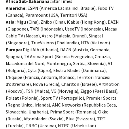
Africa Sub-Sahariana:
StarTimes
Americhe:
ESPN (America Latina incl. Brasile), Fubo TV
(Canada), Paramount (USA, Territori USA)
Asia:
Migu (Cina), Zhibo (Cina), iCable (Hong Kong), DAZN
(Giappone), TVRI (Indonesia), UseeTV (Indonesia), Macau
Cable TV (Macao), Astro (Malesia, Brunei), Singtel
(Singapore), TrueVisions (Thailandia), HTV (Vietnam)
Europa:
DigitAlb (Albania), DAZN (Austria, Germania,
Spagna), TV Arena Sport (Bosnia Erzegovina, Croazia,
Macedonia del Nord, Montenegro, Serbia, Slovenia), A1
(Bulgaria), Cyta (Cipro), Ekstra Bladet (Danimarca),
L’Equipe (Francia, Andorra, Monaco, Territori francesi
d’oltremare), Nova (Grecia), Charlton (Israele), ArtMotion
(Kosovo), TSN (Malta), VG (Norvegia), Ziggo (Paesi Bassi),
Polsat (Polonia), Sport TV (Portogallo), Premier Sports
(Regno Unito, Irlanda), AMC Networks (Repubblica Ceca,
Slovacchia, Ungheria), Prima Sport (Romania), Okko
(Russia), Aftonbladet (Svezia), Blue (Svizzera), TRT
(Turchia), TRBC (Ucraina), NTRC (Uzbekistan)